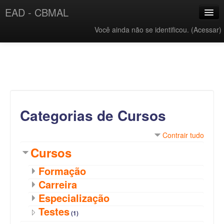
EAD - CBMAL
Você ainda não se identificou. (
Acessar
)
Links Úteis
Categorias
Português - Brasil ‎(pt_br)‎
Categorias de Cursos
Contrair tudo
Cursos
Formação
Carreira
Especialização
Testes
(1)