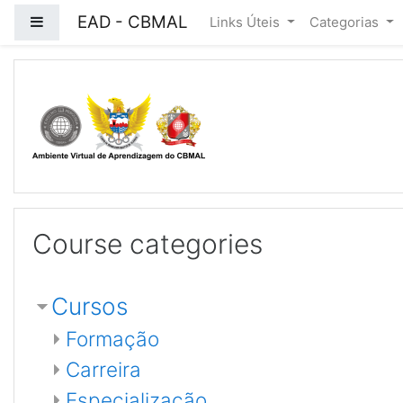
EAD - CBMAL
Side panel
Links Úteis
Categorias
Skip to main content
Course categories
Cursos
Formação
Carreira
Especialização