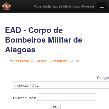
Você ainda não se identificou. (
Acessar
)
Links Úteis
Categorias
EAD - Corpo de
Português - Brasil ‎(pt_br)‎
Bombeiros Militar de
Alagoas
Página inicial
→
Cursos
→
Instrução
→
GSE
Categor
Buscar cursos: