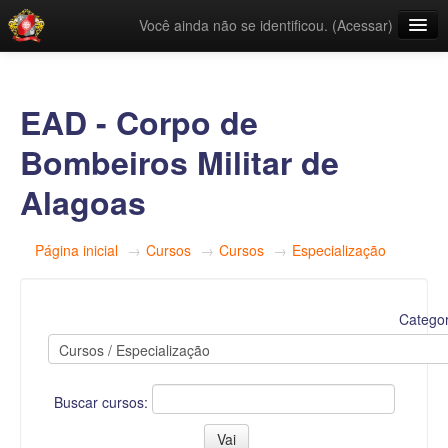
Você ainda não se identificou. (
Acessar
)
Links Úteis
Categorias
EAD - Corpo de
Português - Brasil ‎(pt_br)‎
Bombeiros Militar de
Alagoas
Página inicial
→
Cursos
→
Cursos
→
Especialização
Categor
Buscar cursos: