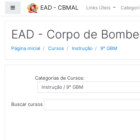
EAD - CBMAL
Painel lateral
Links Úteis
Categor
Ir para o conteúdo principal
EAD - Corpo de Bombeir
Página inicial
Cursos
Instrução
9° GBM
Categorias de Cursos:
Buscar cursos