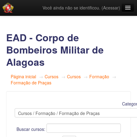
Você ainda não se identificou. (
Acessar
)
Links Úteis
Categorias
EAD - Corpo de
Português - Brasil ‎(pt_br)‎
Bombeiros Militar de
Alagoas
Página inicial
→
Cursos
→
Cursos
→
Formação
→
Formação de Praças
Categor
Buscar cursos: