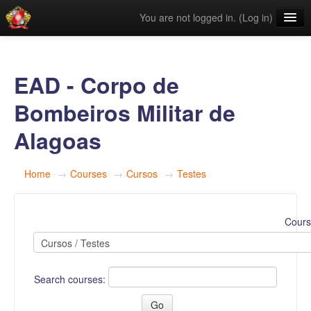
You are not logged in. (
Log in
)
Links Úteis
Categorias
EAD - Corpo de
English ‎(en)‎
Bombeiros Militar de
Alagoas
Home
→
Courses
→
Cursos
→
Testes
Cours
Search courses: