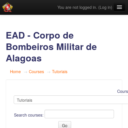
You are not logged in. (
Log in
)
Links Úteis
Categorias
EAD - Corpo de
English ‎(en)‎
Bombeiros Militar de
Alagoas
Home
→
Courses
→
Tutoriais
Cours
Search courses: