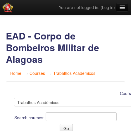
You are not logged in. (
Log in
)
Links Úteis
Categorias
EAD - Corpo de
English ‎(en)‎
Bombeiros Militar de
Alagoas
Home
→
Courses
→
Trabalhos Acadêmicos
Cours
Search courses: